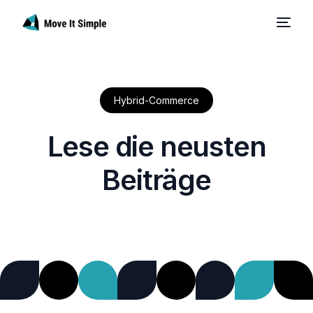
Hybrid-Commerce
L
e
s
e
d
i
e
n
e
u
s
t
e
n
B
e
i
t
r
ä
g
e