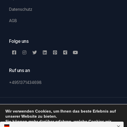
Datenschutz
AGB
Folge uns
Ruf uns an
+4951371434698
© 2026 Move It Simple | All rights reserved.
Wir verwenden Cookies, um Ihnen das beste Erlebnis auf
unserer Website zu bieten.
Sie können mehr darüber erfahren, welche Cookies wir
verwenden oder sie unter